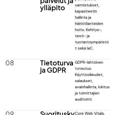
palvelut ja
varmistukset,
ylläpito
kapasiteetin
hallinta ja
häiriötilanteiden
hoito. Kehitys-,
testi- ja
tuotantoympäristö
t sekä IaC.
08
Tietoturva
GDPR-lähtöinen
ja GDPR
toteutus.
Käyttöoikeudet,
salaukset,
avainhallinta, lokitus
ja toimittajien
auditointi.
09
Suoritusky
Core Web Vitals,