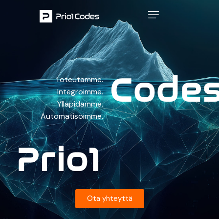
C
o
d
e
Toteutamme.
Integroimme.
Ylläpidämme.
Automatisoimme.
P
r
i
o
1
Ota yhteyttä