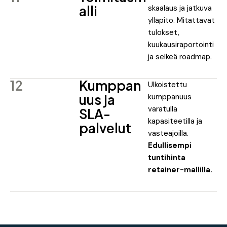
alli
skaalaus ja jatkuva
ylläpito. Mitattavat
tulokset,
kuukausiraportointi
ja selkeä roadmap.
12
Kumppan
Ulkoistettu
uus ja
kumppanuus
varatulla
SLA-
kapasiteetilla ja
palvelut
vasteajoilla.
Edullisempi
tuntihinta
retainer-mallilla.