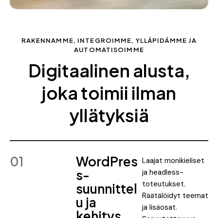
RAKENNAMME, INTEGROIMME, YLLÄPIDÄMME JA
AUTOMATISOIMME
Digitaalinen alusta,
joka toimii ilman
yllätyksiä
01
WordPres
Laajat monikieliset
s-
ja headless-
toteutukset.
suunnittel
Räätälöidyt teemat
u ja
ja lisäosat.
kehitys