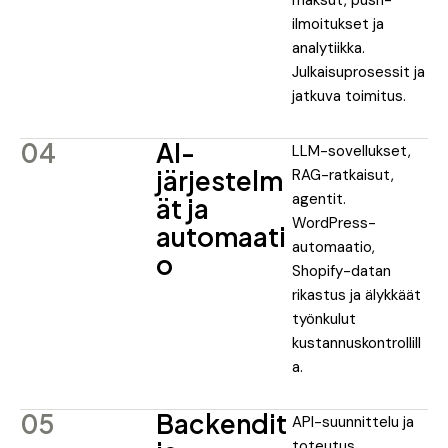
ilmoitukset ja
analytiikka.
Julkaisuprosessit ja
jatkuva toimitus.
04
AI-
LLM-sovellukset,
järjestelm
RAG-ratkaisut,
agentit.
ät ja
WordPress-
automaati
automaatio,
o
Shopify-datan
rikastus ja älykkäät
työnkulut
kustannuskontrollill
a.
05
Backendit
API-suunnittelu ja
toteutus.