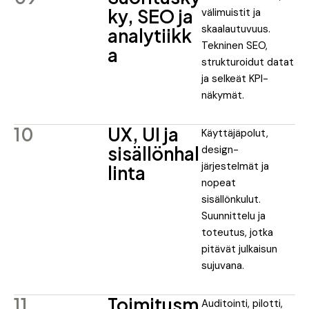
ky, SEO ja
välimuistit ja
skaalautuvuus.
analytiikk
Tekninen SEO,
a
strukturoidut datat
ja selkeät KPI-
näkymät.
10
UX, UI ja
Käyttäjäpolut,
sisällönhal
design-
järjestelmät ja
linta
nopeat
sisällönkulut.
Suunnittelu ja
toteutus, jotka
pitävät julkaisun
sujuvana.
11
Toimitusm
Auditointi, pilotti,