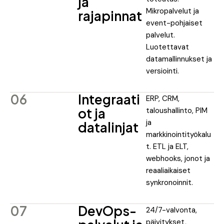
ja
Mikropalvelut ja
rajapinnat
event-pohjaiset
palvelut.
Luotettavat
datamallinnukset ja
versiointi.
06
Integraati
ERP, CRM,
ot ja
taloushallinto, PIM
ja
datalinjat
markkinointityökalu
t. ETL ja ELT,
webhooks, jonot ja
reaaliaikaiset
synkronoinnit.
07
DevOps-
24/7-valvonta,
päivitykset,