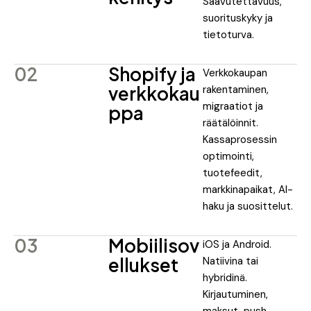
Saavutettavuus,
suorituskyky ja
tietoturva.
02
Shopify ja
Verkkokaupan
verkkokau
rakentaminen,
migraatiot ja
ppa
räätälöinnit.
Kassaprosessin
optimointi,
tuotefeedit,
markkinapaikat, AI-
haku ja suosittelut.
03
Mobiilisov
iOS ja Android.
ellukset
Natiivina tai
hybridinä.
Kirjautuminen,
maksut, push-